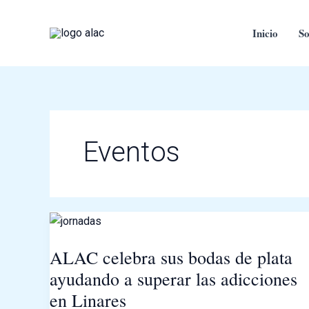
Ir
al
Inicio
So
contenido
Eventos
ALAC
celebra
ALAC celebra sus bodas de plata
sus
ayudando a superar las adicciones
bodas
de
en Linares